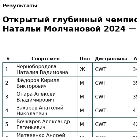
Результаты
Открытый глубинный чемпио
Натальи Молчановой 2024 — 
#
Спортсмен
Пол
Дисциплина
Чернобородова
1
Ж
CWT
3
Наталия Вадимовна
Фёдоров Кирилл
2
М
CWT
3
Викторович
Опара Алексей
3
М
CWT
3
Владимирович
Захаров Анатолий
4
М
CWT
4
Николаевич
Бочкарев Александр
5
М
CWT
4
Евгеньевич
Матвеенко Андрей