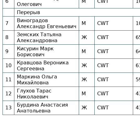
6
М
CWT
1
Олегович
Перерыв
Виноградов
7
М
CWT
1
Александр Евгеньевич
Земских Татьяна
8
Ж
CWT
6
Александровна
Кисурин Марк
9
М
CWT
6
Борисович
Кравцова Вероника
10
Ж
CWT
6
Сергеевна
Маркина Ольга
11
Ж
CWT
5
Михайловна
Глухов Тарас
12
М
CWT
4
Николаевич
Бурдина Анастасия
13
Ж
CWT
4
Анатольевна