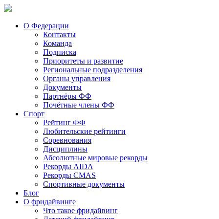
О Федерации
Контакты
Команда
Подписка
Приоритеты и развитие
Региональные подразделения
Органы управления
Документы
Партнёры ФФ
Почётные члены ФФ
Спорт
Рейтинг ФФ
Любительские рейтинги
Соревнования
Дисциплины
Абсолютные мировые рекорды
Рекорды AIDA
Рекорды CMAS
Спортивные документы
Блог
О фридайвинге
Что такое фридайвинг