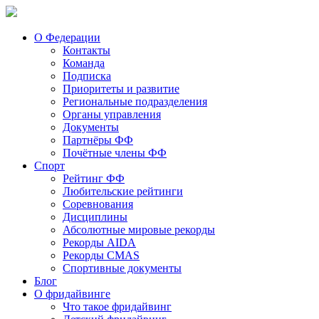
О Федерации
Контакты
Команда
Подписка
Приоритеты и развитие
Региональные подразделения
Органы управления
Документы
Партнёры ФФ
Почётные члены ФФ
Спорт
Рейтинг ФФ
Любительские рейтинги
Соревнования
Дисциплины
Абсолютные мировые рекорды
Рекорды AIDA
Рекорды CMAS
Спортивные документы
Блог
О фридайвинге
Что такое фридайвинг