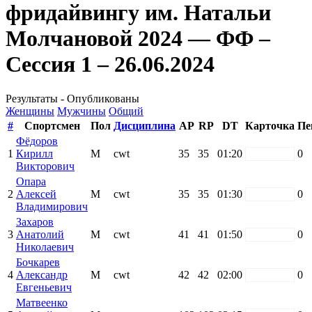
фридайвингу им. Натальи
Молчановой 2024 — ФФ –
Сессия 1 – 26.06.2024
Результаты - Опубликованы
Женщины
Мужчины
Общий
#
Спортсмен
Пол
Дисциплина
AP
RP
DT
Карточка
Пе
Фёдоров
1
Кирилл
М
cwt
35
35
01:20
white
0
Викторович
Опара
2
Алексей
М
cwt
35
35
01:30
white
0
Владимирович
Захаров
3
Анатолий
М
cwt
41
41
01:50
white
0
Николаевич
Бочкарев
4
Александр
М
cwt
42
42
02:00
white
0
Евгеньевич
Матвеенко