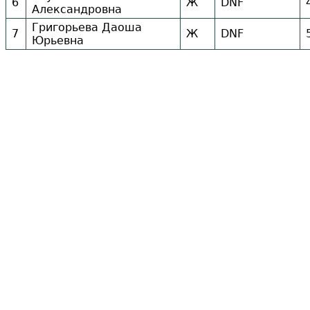
6
Ж
DNF
Александровна
Григорьева Даоша
7
Ж
DNF
Юрьевна