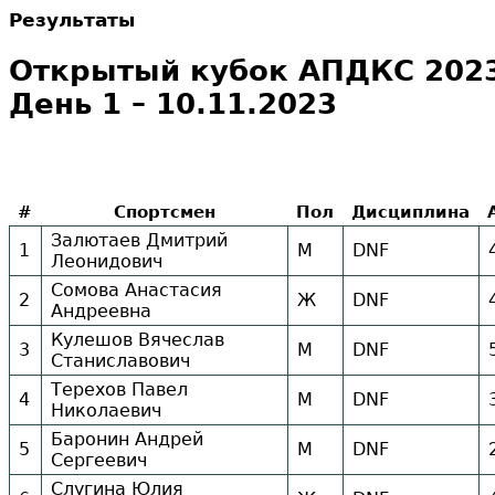
Результаты
Открытый кубок АПДКС 2023
День 1 – 10.11.2023
#
Спортсмен
Пол
Дисциплина
Залютаев Дмитрий
1
М
DNF
Леонидович
Сомова Анастасия
2
Ж
DNF
Андреевна
Кулешов Вячеслав
3
М
DNF
Станиславович
Терехов Павел
4
М
DNF
Николаевич
Баронин Андрей
5
М
DNF
Сергеевич
Слугина Юлия