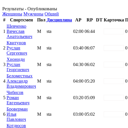
Результаты - Опубликованы
Женщины
Мужчины
Общий
#
Спортсмен
Пол
Дисциплина
AP
RP
DT
Карточка
П
Шевченко
1
Вячеслав
М
sta
02:00
06:44
white
0
Анатольевич
Квитунов
2
Руслан
М
sta
03:40
06:07
white
0
Сергеевич
Хиониди
3
Руслан
М
sta
04:30
06:02
white
0
Георгиевич
Беломестных
4
Александр
М
sta
04:00
05:20
white
0
Владимирович
Чибисов
5
Роман
М
sta
03:20
05:09
white
0
Евгеньевич
Броверман
6
Илья
М
sta
03:00
05:02
white
0
Павлович
Котдюсов