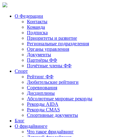
О Федерации
Контакты
Команда
Подписка
Приоритеты и развитие
Региональные подразделения
Органы управления
Документы
Партнёры ФФ
Почётные члены ФФ
Спорт
Рейтинг ФФ
Любительские рейтинги
Соревнования
Дисциплины
Абсолютные мировые рекорды
Рекорды AIDA
Рекорды CMAS
Спортивные документы
Блог
О фридайвинге
Что такое фридайвинг