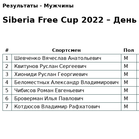
Результаты - Мужчины
Siberia Free Cup 2022 – День
#
Спортсмен
Пол
1
Шевченко Вячеслав Анатольевич
М
2
Квитунов Руслан Сергеевич
М
3
Хиониди Руслан Георгиевич
М
4
Беломестных Александр Владимирович
М
5
Чибисов Роман Евгеньевич
М
6
Броверман Илья Павлович
М
7
Котдюсов Владимир Рафхатович
М