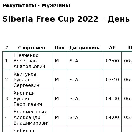
Результаты - Мужчины
Siberia Free Cup 2022 – День
#
Спортсмен
Пол
Дисциплина
AP
R
Шевченко
1
Вячеслав
М
STA
02:00
06:
Анатольевич
Квитунов
2
Руслан
М
STA
03:40
06:
Сергеевич
Хиониди
3
Руслан
М
STA
04:30
06:
Георгиевич
Беломестных
4
Александр
М
STA
04:00
05:
Владимирович
Чибисов