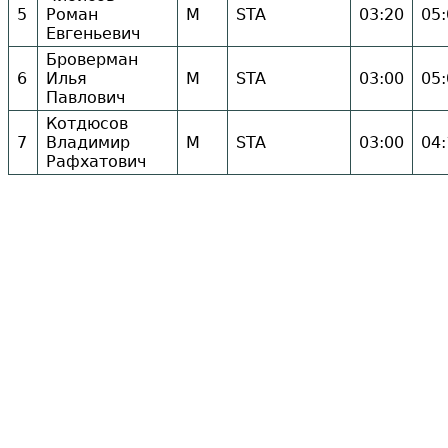
5
Роман
М
STA
03:20
05:
Евгеньевич
Броверман
6
Илья
М
STA
03:00
05:
Павлович
Котдюсов
7
Владимир
М
STA
03:00
04:
Рафхатович