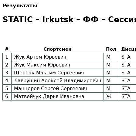
Результаты
STATIC – Irkutsk – ФФ – Сесси
#
Спортсмен
Пол
Дисц
1
Жук Артем Юрьевич
М
STA
2
Жук Максим Юрьевич
М
STA
3
Щербак Максим Сергеевич
М
STA
4
Лаврушин Алексей Владимирович
М
STA
5
Манцеров Сергей Сергеевич
М
STA
6
Матвейчук Дарья Ивановна
Ж
STA