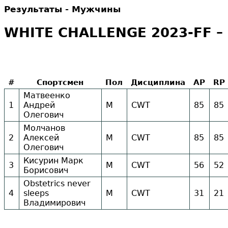
Результаты - Мужчины
WHITE CHALLENGE 2023-FF – 
#
Спортсмен
Пол
Дисциплина
AP
RP
Матвеенко
1
Андрей
М
CWT
85
85
Олегович
Молчанов
2
Алексей
М
CWT
85
85
Олегович
Кисурин Марк
3
М
CWT
56
52
Борисович
Obstetrics never
4
sleeps
М
CWT
31
21
Владимирович