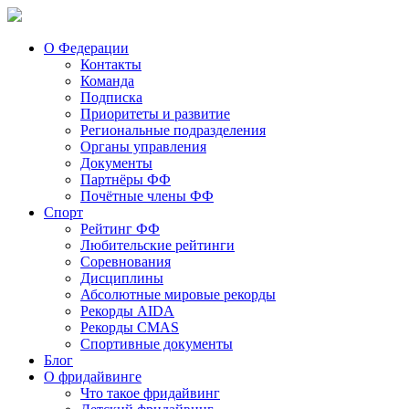
О Федерации
Контакты
Команда
Подписка
Приоритеты и развитие
Региональные подразделения
Органы управления
Документы
Партнёры ФФ
Почётные члены ФФ
Спорт
Рейтинг ФФ
Любительские рейтинги
Соревнования
Дисциплины
Абсолютные мировые рекорды
Рекорды AIDA
Рекорды CMAS
Спортивные документы
Блог
О фридайвинге
Что такое фридайвинг