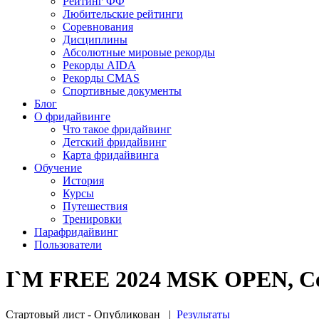
Рейтинг ФФ
Любительские рейтинги
Соревнования
Дисциплины
Абсолютные мировые рекорды
Рекорды AIDA
Рекорды CMAS
Спортивные документы
Блог
О фридайвинге
Что такое фридайвинг
Детский фридайвинг
Карта фридайвинга
Обучение
История
Курсы
Путешествия
Тренировки
Парафридайвинг
Пользователи
I`M FREE 2024 MSK OPEN, Сес
Стартовый лист - Опубликован
|
Результаты