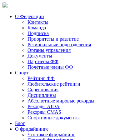
О Федерации
Контакты
Команда
Подписка
Приоритеты и развитие
Региональные подразделения
Органы управления
Документы
Партнёры ФФ
Почётные члены ФФ
Спорт
Рейтинг ФФ
Любительские рейтинги
Соревнования
Дисциплины
Абсолютные мировые рекорды
Рекорды AIDA
Рекорды CMAS
Спортивные документы
Блог
О фридайвинге
Что такое фридайвинг