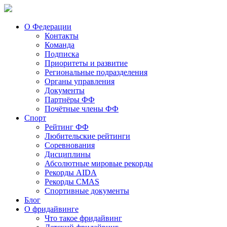
О Федерации
Контакты
Команда
Подписка
Приоритеты и развитие
Региональные подразделения
Органы управления
Документы
Партнёры ФФ
Почётные члены ФФ
Спорт
Рейтинг ФФ
Любительские рейтинги
Соревнования
Дисциплины
Абсолютные мировые рекорды
Рекорды AIDA
Рекорды CMAS
Спортивные документы
Блог
О фридайвинге
Что такое фридайвинг