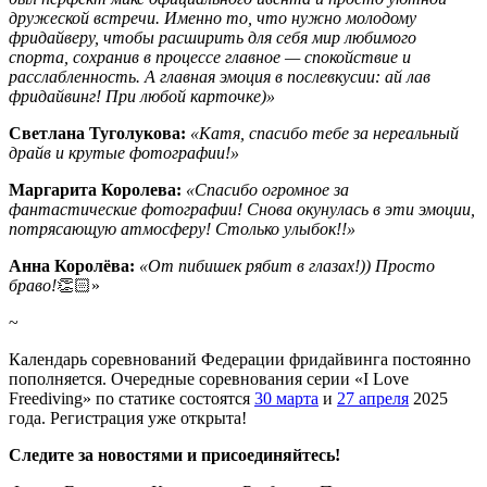
дружеской встречи. Именно то, что нужно молодому
фридайверу, чтобы расширить для себя мир любимого
спорта, сохранив в процессе главное — спокойствие и
расслабленность. А главная эмоция в послевкусии: ай лав
фридайвинг! При любой карточке)»
Светлана Туголукова:
«Катя, спасибо тебе за нереальный
драйв и крутые фотографии!»
Маргарита Королева:
«Спасибо огромное за
фантастические фотографии! Снова окунулась в эти эмоции,
потрясающую атмосферу! Столько улыбок!!»
Анна Королёва:
«От пибишек рябит в глазах!)) Просто
браво!
👏🏻»
~
Календарь соревнований Федерации фридайвинга постоянно
пополняется. Очередные соревнования серии «I Love
Freediving» по статике состоятся
30 марта
и
27 апреля
2025
года. Регистрация уже открыта!
Следите за новостями и присоединяйтесь!