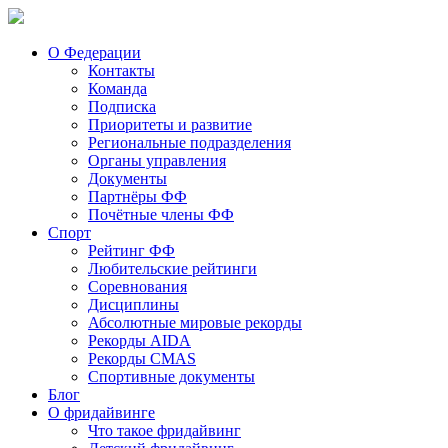
О Федерации
Контакты
Команда
Подписка
Приоритеты и развитие
Региональные подразделения
Органы управления
Документы
Партнёры ФФ
Почётные члены ФФ
Спорт
Рейтинг ФФ
Любительские рейтинги
Соревнования
Дисциплины
Абсолютные мировые рекорды
Рекорды AIDA
Рекорды CMAS
Спортивные документы
Блог
О фридайвинге
Что такое фридайвинг