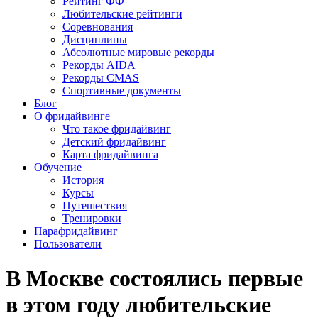
Рейтинг ФФ
Любительские рейтинги
Соревнования
Дисциплины
Абсолютные мировые рекорды
Рекорды AIDA
Рекорды CMAS
Спортивные документы
Блог
О фридайвинге
Что такое фридайвинг
Детский фридайвинг
Карта фридайвинга
Обучение
История
Курсы
Путешествия
Тренировки
Парафридайвинг
Пользователи
В Москве состоялись первые
в этом году любительские