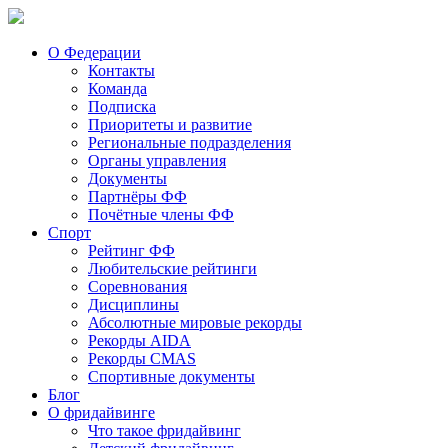
О Федерации
Контакты
Команда
Подписка
Приоритеты и развитие
Региональные подразделения
Органы управления
Документы
Партнёры ФФ
Почётные члены ФФ
Спорт
Рейтинг ФФ
Любительские рейтинги
Соревнования
Дисциплины
Абсолютные мировые рекорды
Рекорды AIDA
Рекорды CMAS
Спортивные документы
Блог
О фридайвинге
Что такое фридайвинг