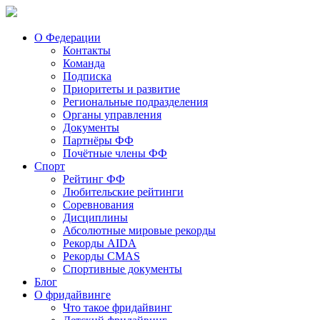
О Федерации
Контакты
Команда
Подписка
Приоритеты и развитие
Региональные подразделения
Органы управления
Документы
Партнёры ФФ
Почётные члены ФФ
Спорт
Рейтинг ФФ
Любительские рейтинги
Соревнования
Дисциплины
Абсолютные мировые рекорды
Рекорды AIDA
Рекорды CMAS
Спортивные документы
Блог
О фридайвинге
Что такое фридайвинг