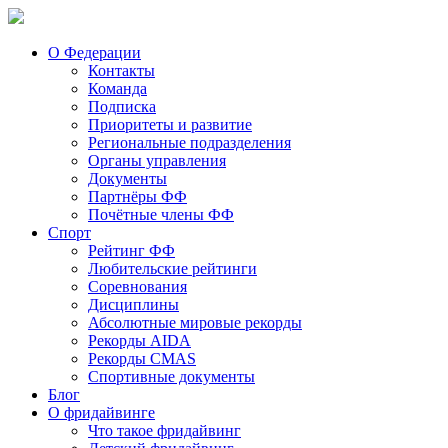
О Федерации
Контакты
Команда
Подписка
Приоритеты и развитие
Региональные подразделения
Органы управления
Документы
Партнёры ФФ
Почётные члены ФФ
Спорт
Рейтинг ФФ
Любительские рейтинги
Соревнования
Дисциплины
Абсолютные мировые рекорды
Рекорды AIDA
Рекорды CMAS
Спортивные документы
Блог
О фридайвинге
Что такое фридайвинг