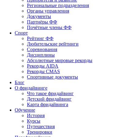
Региональные подразделения
Органы управления
Документы
Партнёры ФФ
Почётные члены ФФ
Спорт
Рейтинг ФФ
Любительские рейтинги
Соревнования
Дисциплины
Абсолютные мировые рекорды
Рекорды AIDA
Рекорды CMAS
Спортивные документы
Блог
О фридайвинге
Что такое фридайвинг
Детский фридайвинг
Карта фридайвинга
Обучение
История
Курсы
Путешествия
Тренировки