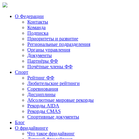
О Федерации
Контакты
Команда
Подписка
Приоритеты и развитие
Региональные подразделения
Органы управления
Документы
Партнёры ФФ
Почётные члены ФФ
Спорт
Рейтинг ФФ
Любительские рейтинги
Соревнования
Дисциплины
Абсолютные мировые рекорды
Рекорды AIDA
Рекорды CMAS
Спортивные документы
Блог
О фридайвинге
Что такое фридайвинг