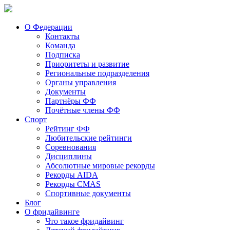
О Федерации
Контакты
Команда
Подписка
Приоритеты и развитие
Региональные подразделения
Органы управления
Документы
Партнёры ФФ
Почётные члены ФФ
Спорт
Рейтинг ФФ
Любительские рейтинги
Соревнования
Дисциплины
Абсолютные мировые рекорды
Рекорды AIDA
Рекорды CMAS
Спортивные документы
Блог
О фридайвинге
Что такое фридайвинг