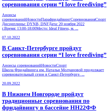
соревнования серии “I love freediving”
Анонсы
соревнований
Новости
Парафридайвинг
Соревнования
Спорт
Дисциплины: DYNB, DNFДата: 20 ноября 2022
г.Время: 13:00-18:00Место: Ideal Fitness, м. ...
07.10.2022
В Санкт-Петербурге пройдут
соревнования серии “I love freediving”
Анонсы соревнований
Новости
Спорт
Школа Фридайвинга им. Натальи Молчановой продолжает
соревновательный сезон в Санкт-Петербурге. ...
20.09.2022
В Нижнем Новгороде пройдут
традиционные соревнования по
фридайвингу в бассейне НН22ФФ