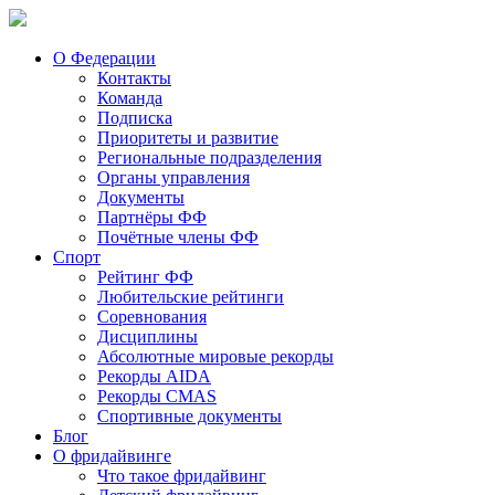
О Федерации
Контакты
Команда
Подписка
Приоритеты и развитие
Региональные подразделения
Органы управления
Документы
Партнёры ФФ
Почётные члены ФФ
Спорт
Рейтинг ФФ
Любительские рейтинги
Соревнования
Дисциплины
Абсолютные мировые рекорды
Рекорды AIDA
Рекорды CMAS
Спортивные документы
Блог
О фридайвинге
Что такое фридайвинг