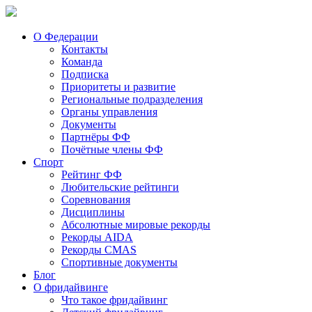
О Федерации
Контакты
Команда
Подписка
Приоритеты и развитие
Региональные подразделения
Органы управления
Документы
Партнёры ФФ
Почётные члены ФФ
Спорт
Рейтинг ФФ
Любительские рейтинги
Соревнования
Дисциплины
Абсолютные мировые рекорды
Рекорды AIDA
Рекорды CMAS
Спортивные документы
Блог
О фридайвинге
Что такое фридайвинг