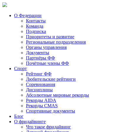
О Федерации
Контакты
Команда
Подписка
Приоритеты и развитие
Региональные подразделения
Органы управления
Документы
Партнёры ФФ
Почётные члены ФФ
Спорт
Рейтинг ФФ
Любительские рейтинги
Соревнования
Дисциплины
Абсолютные мировые рекорды
Рекорды AIDA
Рекорды CMAS
Спортивные документы
Блог
О фридайвинге
Что такое фридайвинг