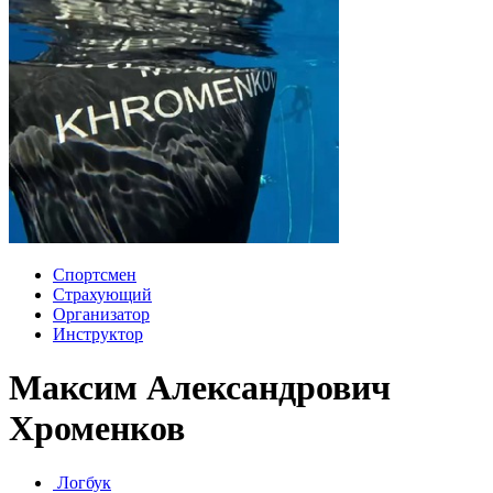
Спортсмен
Страхующий
Организатор
Инструктор
Максим Александрович
Хроменков
Логбук