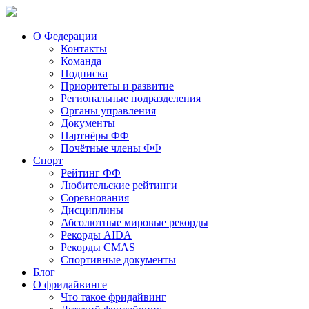
О Федерации
Контакты
Команда
Подписка
Приоритеты и развитие
Региональные подразделения
Органы управления
Документы
Партнёры ФФ
Почётные члены ФФ
Спорт
Рейтинг ФФ
Любительские рейтинги
Соревнования
Дисциплины
Абсолютные мировые рекорды
Рекорды AIDA
Рекорды CMAS
Спортивные документы
Блог
О фридайвинге
Что такое фридайвинг