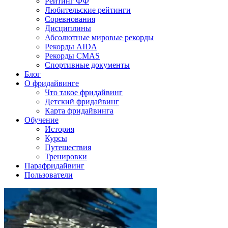
Рейтинг ФФ
Любительские рейтинги
Соревнования
Дисциплины
Абсолютные мировые рекорды
Рекорды AIDA
Рекорды CMAS
Спортивные документы
Блог
О фридайвинге
Что такое фридайвинг
Детский фридайвинг
Карта фридайвинга
Обучение
История
Курсы
Путешествия
Тренировки
Парафридайвинг
Пользователи