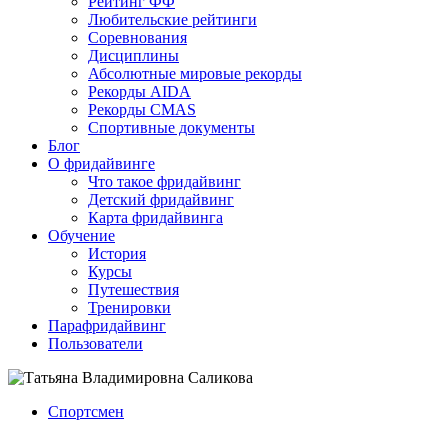
Рейтинг ФФ
Любительские рейтинги
Соревнования
Дисциплины
Абсолютные мировые рекорды
Рекорды AIDA
Рекорды CMAS
Спортивные документы
Блог
О фридайвинге
Что такое фридайвинг
Детский фридайвинг
Карта фридайвинга
Обучение
История
Курсы
Путешествия
Тренировки
Парафридайвинг
Пользователи
Спортсмен