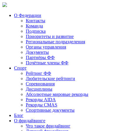
О Федерации
Контакты
Команда
Подписка
Приоритеты и развитие
Региональные подразделения
Органы управления
Документы
Партнёры ФФ
Почётные члены ФФ
Спорт
Рейтинг ФФ
Любительские рейтинги
Соревнования
Дисциплины
Абсолютные мировые рекорды
Рекорды AIDA
Рекорды CMAS
Спортивные документы
Блог
О фридайвинге
Что такое фридайвинг