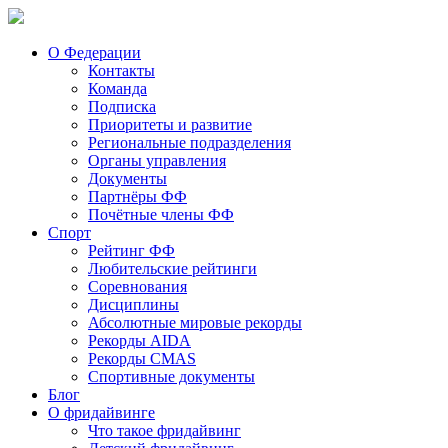
О Федерации
Контакты
Команда
Подписка
Приоритеты и развитие
Региональные подразделения
Органы управления
Документы
Партнёры ФФ
Почётные члены ФФ
Спорт
Рейтинг ФФ
Любительские рейтинги
Соревнования
Дисциплины
Абсолютные мировые рекорды
Рекорды AIDA
Рекорды CMAS
Спортивные документы
Блог
О фридайвинге
Что такое фридайвинг