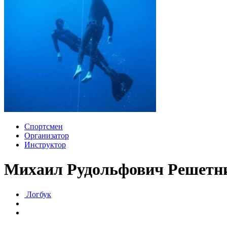
Спортсмен
Организатор
Инструктор
Михаил Рудольфович Решетн
Логбук