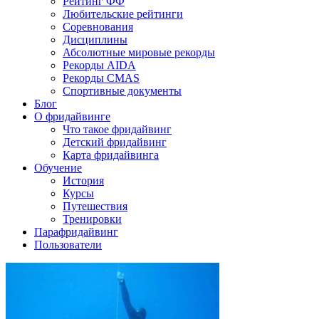
Рейтинг ФФ
Любительские рейтинги
Соревнования
Дисциплины
Абсолютные мировые рекорды
Рекорды AIDA
Рекорды CMAS
Спортивные документы
Блог
О фридайвинге
Что такое фридайвинг
Детский фридайвинг
Карта фридайвинга
Обучение
История
Курсы
Путешествия
Тренировки
Парафридайвинг
Пользователи