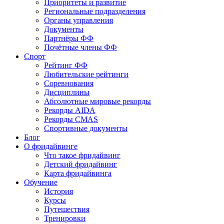
Приоритеты и развитие
Региональные подразделения
Органы управления
Документы
Партнёры ФФ
Почётные члены ФФ
Спорт
Рейтинг ФФ
Любительские рейтинги
Соревнования
Дисциплины
Абсолютные мировые рекорды
Рекорды AIDA
Рекорды CMAS
Спортивные документы
Блог
О фридайвинге
Что такое фридайвинг
Детский фридайвинг
Карта фридайвинга
Обучение
История
Курсы
Путешествия
Тренировки