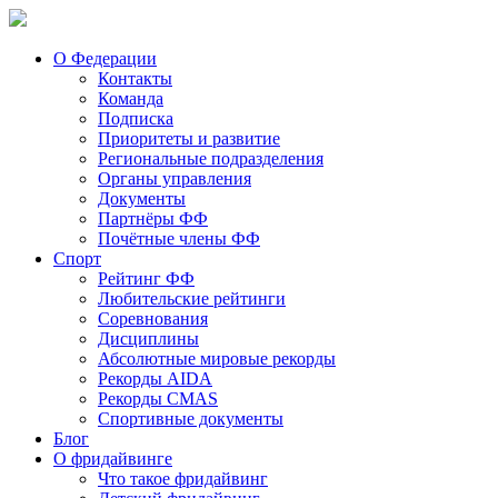
О Федерации
Контакты
Команда
Подписка
Приоритеты и развитие
Региональные подразделения
Органы управления
Документы
Партнёры ФФ
Почётные члены ФФ
Спорт
Рейтинг ФФ
Любительские рейтинги
Соревнования
Дисциплины
Абсолютные мировые рекорды
Рекорды AIDA
Рекорды CMAS
Спортивные документы
Блог
О фридайвинге
Что такое фридайвинг