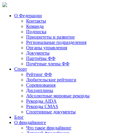
О Федерации
Контакты
Команда
Подписка
Приоритеты и развитие
Региональные подразделения
Органы управления
Документы
Партнёры ФФ
Почётные члены ФФ
Спорт
Рейтинг ФФ
Любительские рейтинги
Соревнования
Дисциплины
Абсолютные мировые рекорды
Рекорды AIDA
Рекорды CMAS
Спортивные документы
Блог
О фридайвинге
Что такое фридайвинг