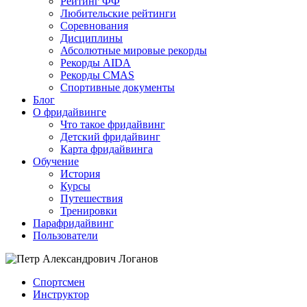
Рейтинг ФФ
Любительские рейтинги
Соревнования
Дисциплины
Абсолютные мировые рекорды
Рекорды AIDA
Рекорды CMAS
Спортивные документы
Блог
О фридайвинге
Что такое фридайвинг
Детский фридайвинг
Карта фридайвинга
Обучение
История
Курсы
Путешествия
Тренировки
Парафридайвинг
Пользователи
Спортсмен
Инструктор