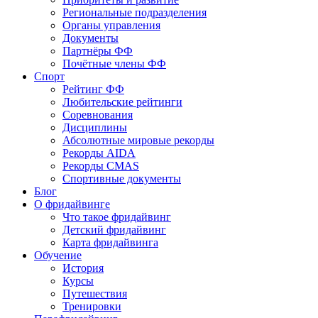
Региональные подразделения
Органы управления
Документы
Партнёры ФФ
Почётные члены ФФ
Спорт
Рейтинг ФФ
Любительские рейтинги
Соревнования
Дисциплины
Абсолютные мировые рекорды
Рекорды AIDA
Рекорды CMAS
Спортивные документы
Блог
О фридайвинге
Что такое фридайвинг
Детский фридайвинг
Карта фридайвинга
Обучение
История
Курсы
Путешествия
Тренировки