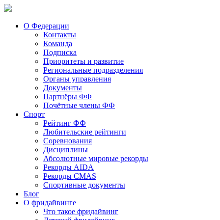
О Федерации
Контакты
Команда
Подписка
Приоритеты и развитие
Региональные подразделения
Органы управления
Документы
Партнёры ФФ
Почётные члены ФФ
Спорт
Рейтинг ФФ
Любительские рейтинги
Соревнования
Дисциплины
Абсолютные мировые рекорды
Рекорды AIDA
Рекорды CMAS
Спортивные документы
Блог
О фридайвинге
Что такое фридайвинг