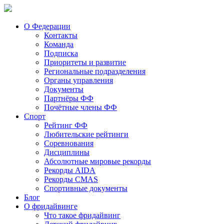
О Федерации
Контакты
Команда
Подписка
Приоритеты и развитие
Региональные подразделения
Органы управления
Документы
Партнёры ФФ
Почётные члены ФФ
Спорт
Рейтинг ФФ
Любительские рейтинги
Соревнования
Дисциплины
Абсолютные мировые рекорды
Рекорды AIDA
Рекорды CMAS
Спортивные документы
Блог
О фридайвинге
Что такое фридайвинг