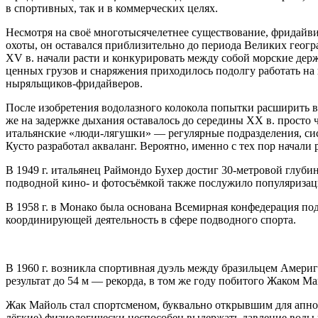
в спортивных, так и в коммерческих целях.
Несмотря на своё многотысячелетнее существование, фридайв
охоты, он оставался приблизительно до периода Великих геог
XV в. начали расти и конкурировать между собой морские держ
ценных грузов и снаряжения приходилось подолгу работать на
ныряльщиков-фридайверов.
После изобретения водолазного колокола попытки расширить 
же на задержке дыхания оставалось до середины XX в. просто
итальянские «люди-лягушки» — регулярные подразделения, сис
Кусто разработал акваланг. Вероятно, именно с тех пор начали
В 1949 г. итальянец Раймондо Бухер достиг 30-метровой глуби
подводной кино- и фотосъёмкой также послужило популяризац
В 1958 г. в Монако была основана Всемирная конфедерация п
координирующей деятельность в сфере подводного спорта.
В 1960 г. возникла спортивная дуэль между бразильцем Америг
результат до 54 м — рекорда, в том же году побитого Жаком М
Жак Майоль стал спортсменом, буквально открывшим для апнои
лёгкие) физиологически неспособен выдержать давление воды н