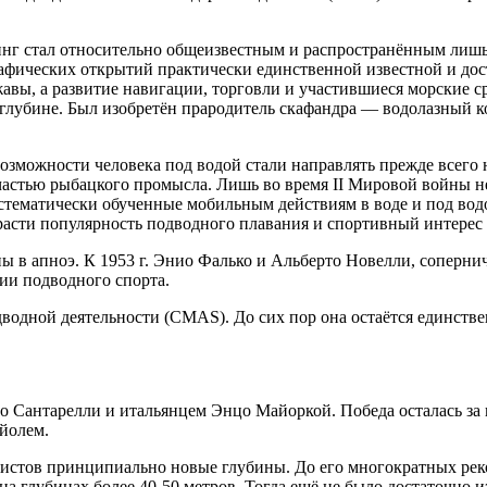
инг стал относительно общеизвестным и распространённым лишь
рафических открытий практически единственной известной и дос
авы, а развитие навигации, торговли и участившиеся морские с
 глубине. Был изобретён прародитель скафандра — водолазный к
возможности человека под водой стали направлять прежде всег
 частью рыбацкого промысла. Лишь во время II Мировой войны 
тематически обученные мобильным действиям в воде и под водо
 расти популярность подводного плавания и спортивный интерес 
ны в апноэ. К 1953 г. Энио Фалько и Альберто Новелли, соперни
ии подводного спорта.
одводной деятельности (CMAS). До сих пор она остаётся единс
о Сантарелли и итальянцем Энцо Майоркой. Победа осталась за 
айолем.
стов принципиально новые глубины. До его многократных рекор
а глубинах более 40-50 метров. Тогда ещё не было достаточно 