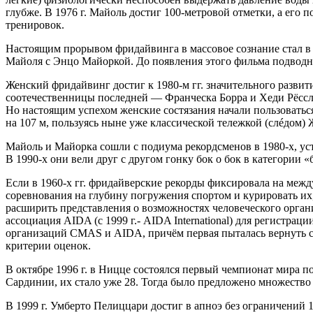
глубже. В 1976 г. Майоль достиг 100-метровой отметки, а его
тренировок.
Настоящим прорывом фридайвинга в массовое сознание стал в 
Майоля с Энцо Майоркой. До появления этого фильма подводны
Женский фридайвинг достиг к 1980-м гг. значительного развит
соотечественницы последней — Франческа Борра и Хеди Рёссле
Но настоящим успехом женские состязания начали пользоватьс
на 107 м, пользуясь ныне уже классической тележкой (слéдом) 
Майоль и Майорка сошли с подиума рекордсменов в 1980-х, ус
В 1990-х они вели друг с другом гонку бок о бок в категории 
Если в 1960-х гг. фридайверские рекорды фиксировала на межд
соревнования на глубину погружения спортом и курировать их
расширить представления о возможностях человеческого органи
ассоциация AIDA (с 1999 г.- AIDA International) для регистрац
организаций CMAS и AIDA, причём первая пыталась вернуть с
критерии оценок.
В октябре 1996 г. в Ницце состоялся первый чемпионат мира п
Сардинии, их стало уже 28. Тогда было предложено множество
В 1999 г. Умберто Пелиццари достиг в апноэ без ограничений 