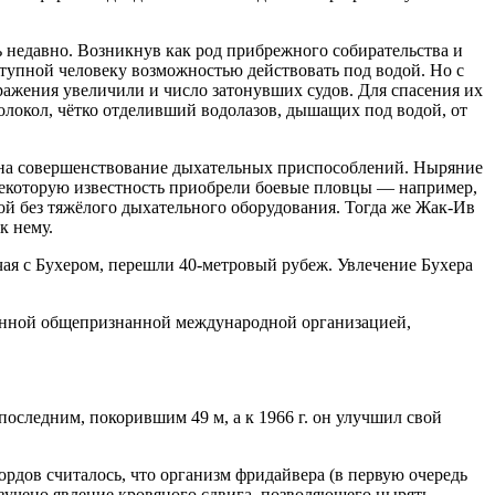
 недавно. Возникнув как род прибрежного собирательства и
тупной человеку возможностью действовать под водой. Но с
ражения увеличили и число затонувших судов. Для спасения их
олокол, чётко отделивший водолазов, дышащих под водой, от
о на совершенствование дыхательных приспособлений. Ныряние
некоторую известность приобрели боевые пловцы — например,
й без тяжёлого дыхательного оборудования. Тогда же Жак-Ив
к нему.
чая с Бухером, перешли 40-метровый рубеж. Увлечение Бухера
твенной общепризнанной международной организацией,
последним, покорившим 49 м, а к 1966 г. он улучшил свой
дов считалось, что организм фридайвера (в первую очередь
изучено явление кровяного сдвига, позволяющего нырять