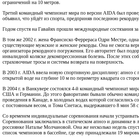
ограничений на 10 метров.
Третий командный чемпионат мира по версии AIDA был проведё
объявил, что уйдёт из спорта, предприняв последнюю рекордну
Годом спустя на Гавайях прошли международные состязания за 
В том же 2002 г. жена Франсиско Феррераса Одри Местре, одна
существующие мужские и женские рекорды. Она не смогла вернут
организатора рекордного погружения. Его авторитет был подор
инвалидной коляске декомпрессионная болезнь. После этих со
страховочные тросы и системы возврата на поверхность.
В 2003 г. AIDA ввела новую спортивную дисциплину: апноэ с 
открытой воде на глубине 10 м по периметру квадрата со сторо
В 2004 г. в Ванкувере состоялся 4-й командный чемпионат ми
США и Германии. До этого фаворитами бывали обычно команды
проведения в Канаде, в холодных водах которой согласились с
с постоянным весом, и Тома Сиетаса, выдержавшего 8 мин 58 с 
Со временем индивидуальные соревнования начали устраиватьс
Соревнования заключались в статическом апноэ и динамике в л
россиянке Наталье Молчановой. Она же несколько недель спус
список чемпионов в бассейне, где ему принадлежали 19 миров