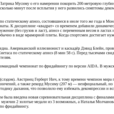
атрика Мусиму о его намерении покорить 200-метровую глубину
 несколько минут после всплытия у него развились симптомы дек
о статическому апноэ, состоявшиеся в июле того же года в Мо
аты. К дисциплине «квадрат» со временем добавили динамическое
ужение (без грузов и ласт), апноэ с переменным весом в ластах 
бычно в виде мраморной плиты. Когда спортсмен достигает нуж
медиа. Американский иллюзионист и каскадёр Дэвид Блейн, пров
Сиетаса по статическому апноэ (8 мин 58 с). Перед тысячами св
ателям.
 командный чемпионат по фридайвингу по версии AIDA. В мужск
 (слэдом). Австриец Герберт Нич, к тому времени чемпион мира
аничений, а также рекорд Мусиму (207 м) — неофициальный, но 
тодику дыхания, что позволило ему избежать декомпрессии и в
ам была введена новая соревновательная дисциплина с финалам
и мужчин 2 золотые медали из 3 возможных, а Наталья Молчанов
по фридайвингу.