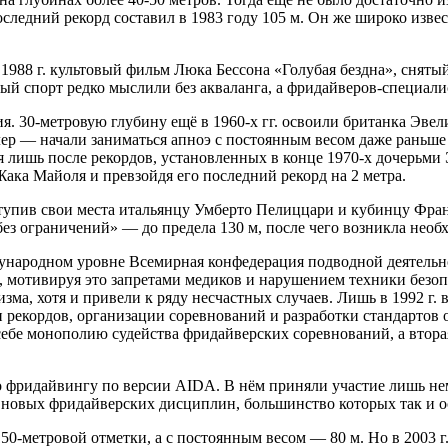
 последний рекорд составил в 1983 году 105 м. Он же широко из
1988 г. культовый фильм Люка Бессона «Голубая бездна», снят
й спорт редко мыслили без акваланга, а фридайверов-специали
ия. 30-метровую глубину ещё в 1960-х гг. освоили британка Эве
р — начали заниматься апноэ с постоянным весом даже раньше м
я лишь после рекордов, установленных в конце 1970-х дочерьми
Жака Майоля и превзойдя его последний рекорд на 2 метра.
тупив свои места итальянцу Умберто Пелиццари и кубинцу Фран
«без ограничений» — до предела 130 м, после чего возникла необ
ународном уровне Всемирная конфедерация подводной деятельнос
, мотивируя это запретами медиков и нарушением техники безоп
зма, хотя и привели к ряду несчастных случаев. Лишь в 1992 г
ии рекордов, организации соревнований и разработки стандартов 
ебе монополию судейства фридайверских соревнований, а втора
о фридайвингу по версии AIDA. В нём приняли участие лишь немн
 новых фридайверских дисциплин, большинство которых так и о
150-метровой отметки, а с постоянным весом — 80 м. Но в 2003 