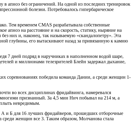
 в апноэ без ограничений. На одной из последних тренировок
омпрессионной болезни. Потребовалось гипербарическое
нако. Тем временем CMAS разрабатывала собственные
 апноэ на расстояние и на скорость, статику, ныряние на
и без них и, наконец, так называемую «скандалопетру». Эта
ной глубины, его вытаскивают назад за привязанную к камню
едя 7 дней подряд в наручниках в наполненном водой шаре,
идетелей и миллионами телезрителей Блейн задержал дыхание,
их соревнованиях победила команда Дании, а среди женщин 1-
 почти во всех дисциплинах фридайвинга, намеревался
многими признанный. За 4,5 мин Нич побывал на 214 м, а
сплыть невредимым.
и А и Б для 16 лучших фридайверов, прошедших отборочные
а среди женщин все 3. Таким образом, Молчанова стала