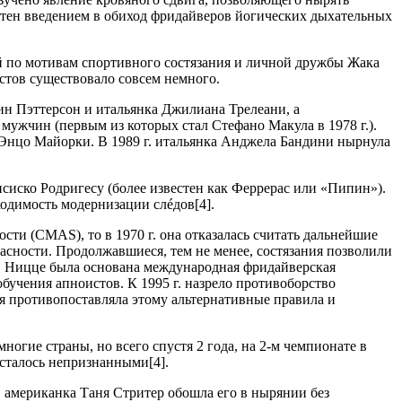
вестен введением в обиход фридайверов йогических дыхательных
ый по мотивам спортивного состязания и личной дружбы Жака
стов существовало совсем немного.
лин Пэттерсон и итальянка Джилиана Трелеани, а
ужчин (первым из которых стал Стефано Макула в 1978 г.).
 Энцо Майорки. В 1989 г. итальянка Анджела Бандини нырнула
сиско Родригесу (более известен как Феррерас или «Пипин»).
ходимость модернизации слéдов[4].
ти (CMAS), то в 1970 г. она отказалась считать дальнейшие
асности. Продолжавшиеся, тем не менее, состязания позволили
. в Ницце была основана международная фридайверская
обучения апноистов. К 1995 г. назрело противоборство
я противопоставляла этому альтернативные правила и
огие страны, но всего спустя 2 года, на 2-м чемпионате в
сталось непризнанными[4].
г. американка Таня Стритер обошла его в нырянии без