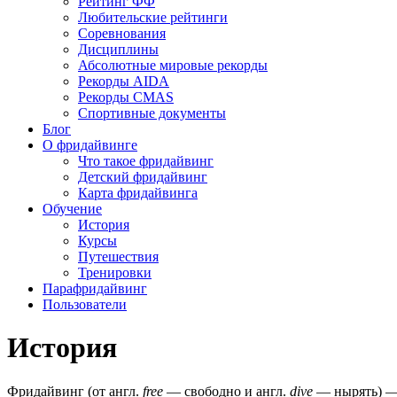
Рейтинг ФФ
Любительские рейтинги
Соревнования
Дисциплины
Абсолютные мировые рекорды
Рекорды AIDA
Рекорды CMAS
Спортивные документы
Блог
О фридайвинге
Что такое фридайвинг
Детский фридайвинг
Карта фридайвинга
Обучение
История
Курсы
Путешествия
Тренировки
Парафридайвинг
Пользователи
История
Фридайвинг (от англ.
free
— свободно и англ.
dive
— нырять) — 