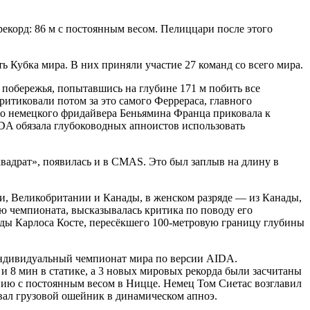
екорд: 86 м с постоянным весом. Пелиццари после этого
 Кубка мира. В них приняли участие 27 команд со всего мира.
 побережья, попытавшись на глубине 171 м побить все
ритиковали потом за это самого Феррераса, главного
ого немецкого фридайвера Беньямина Франца приковала к
IDA обязала глубоководных апноистов использовать
квадрат», появилась и в CMAS. Это был заплыв на длину в
ии, Великобритании и Канады, в женском разряде — из Канады,
 чемпионата, высказывалась критика по поводу его
орды Карлоса Косте, пересёкшего 100-метровую границу глубины
 индивидуальный чемпионат мира по версии AIDA.
и 8 мин в статике, а 3 новых мировых рекорда были засчитаны
нию с постоянным весом в Ницце. Немец Том Сиетас возглавил
вал грузовой ошейник в динамическом апноэ.