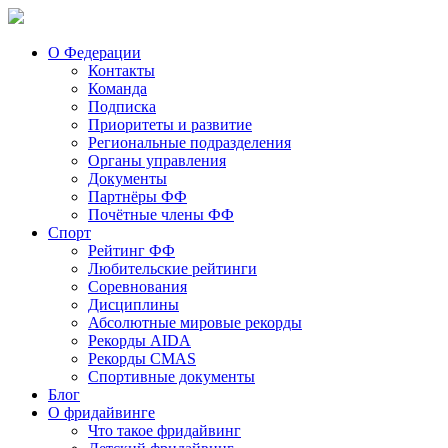
О Федерации
Контакты
Команда
Подписка
Приоритеты и развитие
Региональные подразделения
Органы управления
Документы
Партнёры ФФ
Почётные члены ФФ
Спорт
Рейтинг ФФ
Любительские рейтинги
Соревнования
Дисциплины
Абсолютные мировые рекорды
Рекорды AIDA
Рекорды CMAS
Спортивные документы
Блог
О фридайвинге
Что такое фридайвинг