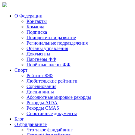
О Федерации
Контакты
Команда
Подписка
Приоритеты и развитие
Региональные подразделения
Органы управления
Документы
Партнёры ФФ
Почётные члены ФФ
Спорт
Рейтинг ФФ
Любительские рейтинги
Соревнования
Дисциплины
Абсолютные мировые рекорды
Рекорды AIDA
Рекорды CMAS
Спортивные документы
Блог
О фридайвинге
Что такое фридайвинг