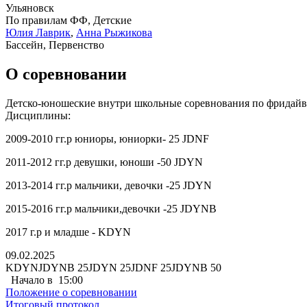
Ульяновск
По правилам ФФ, Детские
Юлия Лаврик
,
Анна Рыжикова
Бассейн, Первенство
О соревновании
Детско-юношеские внутри школьные соревнования по фридайв
Дисциплины:
2009-2010 гг.р юниоры, юниорки- 25 JDNF
2011-2012 гг.р девушки, юноши -50 JDYN
2013-2014 гг.р мальчики, девочки -25 JDYN
2015-2016 гг.р мальчики,девочки -25 JDYNB
2017 г.р и младше - KDYN
09.02.2025
KDYN
JDYNB 25
JDYN 25
JDNF 25
JDYNB 50
Начало в
15:00
Положение о соревновании
Итоговый протокол