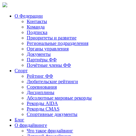
О Федерации
Контакты
Команда
Подписка
Приоритеты и развитие
Региональные подразделения
Органы управления
Документы
Партнёры ФФ
Почётные члены ФФ
Спорт
Рейтинг ФФ
Любительские рейтинги
Соревнования
Дисциплины
Абсолютные мировые рекорды
Рекорды AIDA
Рекорды CMAS
Спортивные документы
Блог
О фридайвинге
Что такое фридайвинг