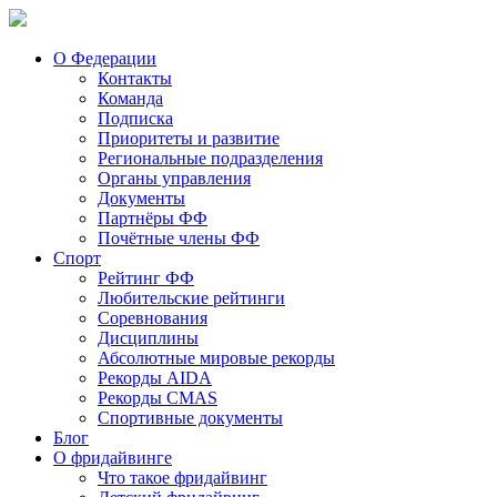
О Федерации
Контакты
Команда
Подписка
Приоритеты и развитие
Региональные подразделения
Органы управления
Документы
Партнёры ФФ
Почётные члены ФФ
Спорт
Рейтинг ФФ
Любительские рейтинги
Соревнования
Дисциплины
Абсолютные мировые рекорды
Рекорды AIDA
Рекорды CMAS
Спортивные документы
Блог
О фридайвинге
Что такое фридайвинг