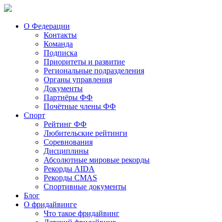
О Федерации
Контакты
Команда
Подписка
Приоритеты и развитие
Региональные подразделения
Органы управления
Документы
Партнёры ФФ
Почётные члены ФФ
Спорт
Рейтинг ФФ
Любительские рейтинги
Соревнования
Дисциплины
Абсолютные мировые рекорды
Рекорды AIDA
Рекорды CMAS
Спортивные документы
Блог
О фридайвинге
Что такое фридайвинг