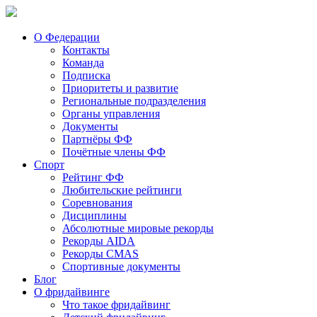
О Федерации
Контакты
Команда
Подписка
Приоритеты и развитие
Региональные подразделения
Органы управления
Документы
Партнёры ФФ
Почётные члены ФФ
Спорт
Рейтинг ФФ
Любительские рейтинги
Соревнования
Дисциплины
Абсолютные мировые рекорды
Рекорды AIDA
Рекорды CMAS
Спортивные документы
Блог
О фридайвинге
Что такое фридайвинг