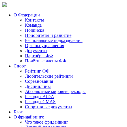
О Федерации
Контакты
Команда
Подписка
Приоритеты и развитие
Региональные подразделения
Органы управления
Документы
Партнёры ФФ
Почётные члены ФФ
Спорт
Рейтинг ФФ
Любительские рейтинги
Соревнования
Дисциплины
Абсолютные мировые рекорды
Рекорды AIDA
Рекорды CMAS
Спортивные документы
Блог
О фридайвинге
Что такое фридайвинг