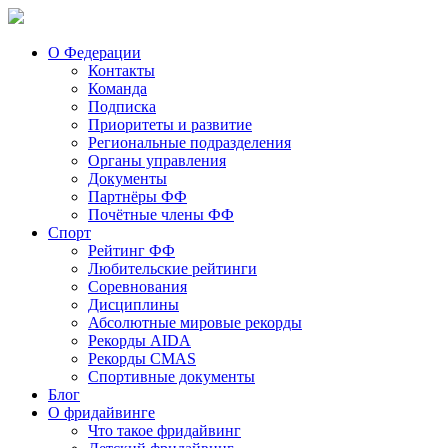
О Федерации
Контакты
Команда
Подписка
Приоритеты и развитие
Региональные подразделения
Органы управления
Документы
Партнёры ФФ
Почётные члены ФФ
Спорт
Рейтинг ФФ
Любительские рейтинги
Соревнования
Дисциплины
Абсолютные мировые рекорды
Рекорды AIDA
Рекорды CMAS
Спортивные документы
Блог
О фридайвинге
Что такое фридайвинг