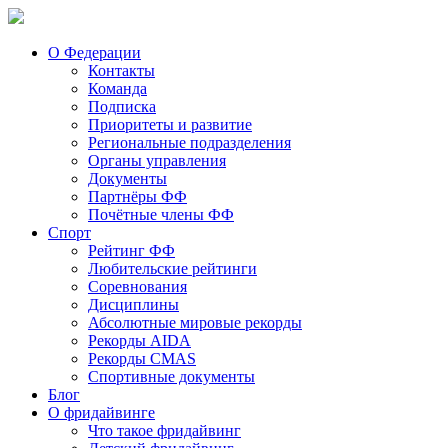
О Федерации
Контакты
Команда
Подписка
Приоритеты и развитие
Региональные подразделения
Органы управления
Документы
Партнёры ФФ
Почётные члены ФФ
Спорт
Рейтинг ФФ
Любительские рейтинги
Соревнования
Дисциплины
Абсолютные мировые рекорды
Рекорды AIDA
Рекорды CMAS
Спортивные документы
Блог
О фридайвинге
Что такое фридайвинг