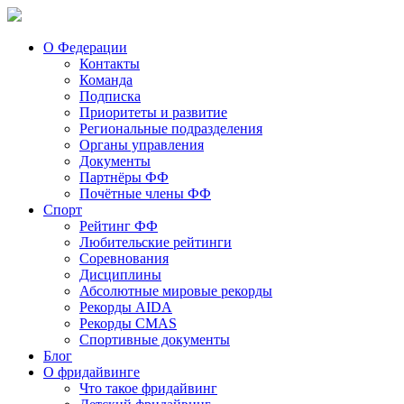
О Федерации
Контакты
Команда
Подписка
Приоритеты и развитие
Региональные подразделения
Органы управления
Документы
Партнёры ФФ
Почётные члены ФФ
Спорт
Рейтинг ФФ
Любительские рейтинги
Соревнования
Дисциплины
Абсолютные мировые рекорды
Рекорды AIDA
Рекорды CMAS
Спортивные документы
Блог
О фридайвинге
Что такое фридайвинг