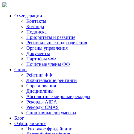
О Федерации
Контакты
Команда
Подписка
Приоритеты и развитие
Региональные подразделения
Органы управления
Документы
Партнёры ФФ
Почётные члены ФФ
Спорт
Рейтинг ФФ
Любительские рейтинги
Соревнования
Дисциплины
Абсолютные мировые рекорды
Рекорды AIDA
Рекорды CMAS
Спортивные документы
Блог
О фридайвинге
Что такое фридайвинг