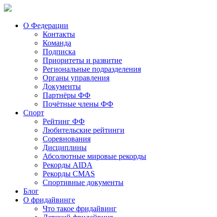
О Федерации
Контакты
Команда
Подписка
Приоритеты и развитие
Региональные подразделения
Органы управления
Документы
Партнёры ФФ
Почётные члены ФФ
Спорт
Рейтинг ФФ
Любительские рейтинги
Соревнования
Дисциплины
Абсолютные мировые рекорды
Рекорды AIDA
Рекорды CMAS
Спортивные документы
Блог
О фридайвинге
Что такое фридайвинг