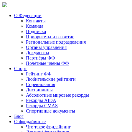
О Федерации
Контакты
Команда
Подписка
Приоритеты и развитие
Региональные подразделения
Органы управления
Документы
Партнёры ФФ
Почётные члены ФФ
Спорт
Рейтинг ФФ
Любительские рейтинги
Соревнования
Дисциплины
Абсолютные мировые рекорды
Рекорды AIDA
Рекорды CMAS
Спортивные документы
Блог
О фридайвинге
Что такое фридайвинг