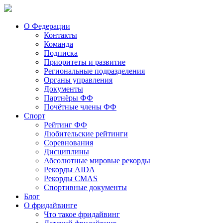
О Федерации
Контакты
Команда
Подписка
Приоритеты и развитие
Региональные подразделения
Органы управления
Документы
Партнёры ФФ
Почётные члены ФФ
Спорт
Рейтинг ФФ
Любительские рейтинги
Соревнования
Дисциплины
Абсолютные мировые рекорды
Рекорды AIDA
Рекорды CMAS
Спортивные документы
Блог
О фридайвинге
Что такое фридайвинг