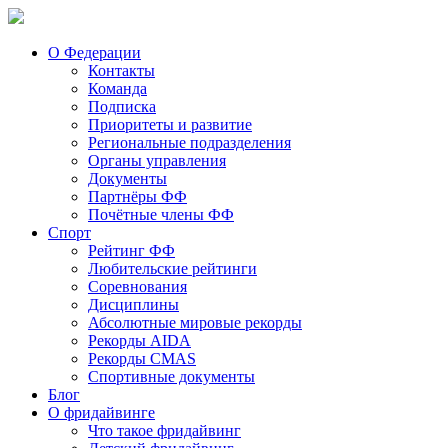
О Федерации
Контакты
Команда
Подписка
Приоритеты и развитие
Региональные подразделения
Органы управления
Документы
Партнёры ФФ
Почётные члены ФФ
Спорт
Рейтинг ФФ
Любительские рейтинги
Соревнования
Дисциплины
Абсолютные мировые рекорды
Рекорды AIDA
Рекорды CMAS
Спортивные документы
Блог
О фридайвинге
Что такое фридайвинг