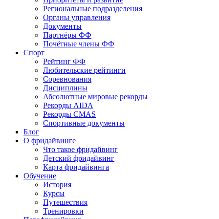
Региональные подразделения
Органы управления
Документы
Партнёры ФФ
Почётные члены ФФ
Спорт
Рейтинг ФФ
Любительские рейтинги
Соревнования
Дисциплины
Абсолютные мировые рекорды
Рекорды AIDA
Рекорды CMAS
Спортивные документы
Блог
О фридайвинге
Что такое фридайвинг
Детский фридайвинг
Карта фридайвинга
Обучение
История
Курсы
Путешествия
Тренировки