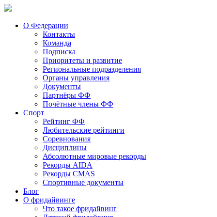
О Федерации
Контакты
Команда
Подписка
Приоритеты и развитие
Региональные подразделения
Органы управления
Документы
Партнёры ФФ
Почётные члены ФФ
Спорт
Рейтинг ФФ
Любительские рейтинги
Соревнования
Дисциплины
Абсолютные мировые рекорды
Рекорды AIDA
Рекорды CMAS
Спортивные документы
Блог
О фридайвинге
Что такое фридайвинг