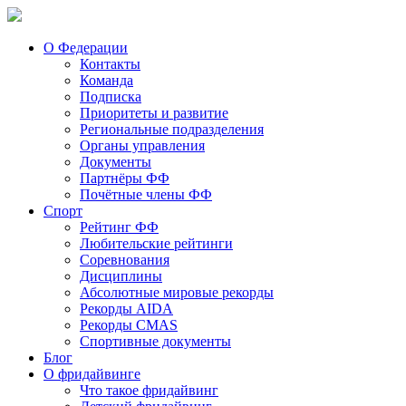
О Федерации
Контакты
Команда
Подписка
Приоритеты и развитие
Региональные подразделения
Органы управления
Документы
Партнёры ФФ
Почётные члены ФФ
Спорт
Рейтинг ФФ
Любительские рейтинги
Соревнования
Дисциплины
Абсолютные мировые рекорды
Рекорды AIDA
Рекорды CMAS
Спортивные документы
Блог
О фридайвинге
Что такое фридайвинг