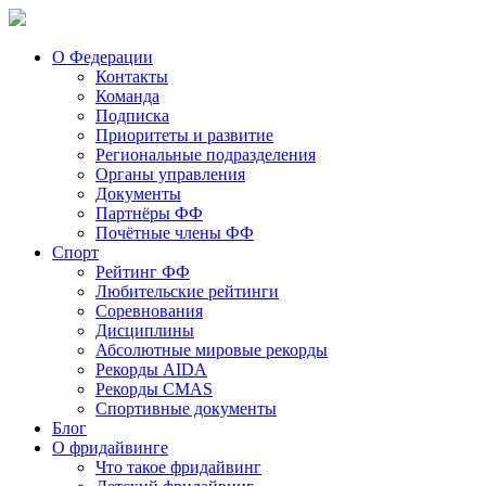
О Федерации
Контакты
Команда
Подписка
Приоритеты и развитие
Региональные подразделения
Органы управления
Документы
Партнёры ФФ
Почётные члены ФФ
Спорт
Рейтинг ФФ
Любительские рейтинги
Соревнования
Дисциплины
Абсолютные мировые рекорды
Рекорды AIDA
Рекорды CMAS
Спортивные документы
Блог
О фридайвинге
Что такое фридайвинг